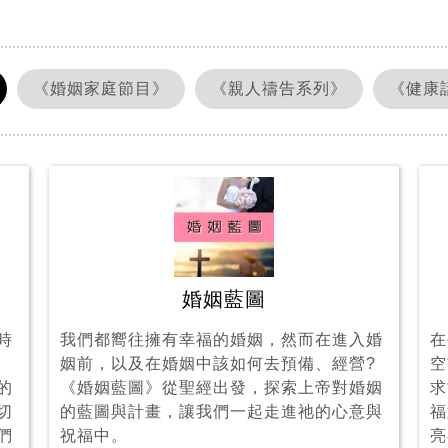
《婚姻家庭節目》
《親人禱告系列》
《健康
婚姻藍圖
時
我們都嚮往擁有幸福的婚姻，然而在進入婚
在
姻前，以及在婚姻中該如何去預備、經營?
空
的
《婚姻藍圖》從聖經出發，探索上帝對婚姻
求
切
的藍圖與計畫，讓我們一起走進祂的心意與
福
們
祝福中。
亮