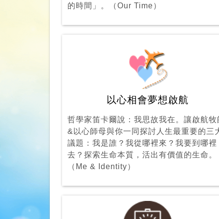
的時間」。（Our Time）
以心相會夢想啟航
哲學家笛卡爾說：我思故我在。讓啟航牧
&以心師母與你一同探討人生最重要的三
議題：我是誰？我從哪裡來？我要到哪裡
去？探索生命本質，活出有價值的生命。
（Me & Identity）