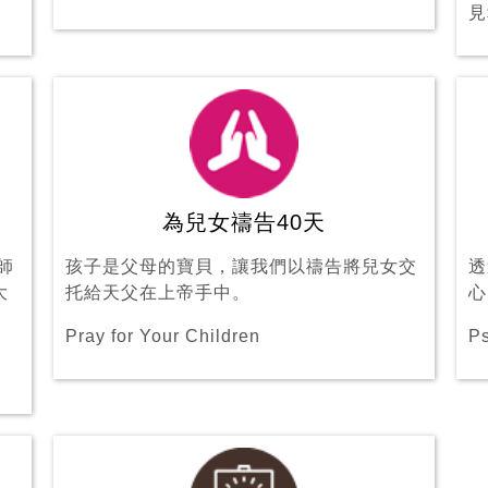
見
為兒女禱告40天
師
孩子是父母的寶貝，讓我們以禱告將兒女交
透
大
托給天父在上帝手中。
心
Pray for Your Children
Ps