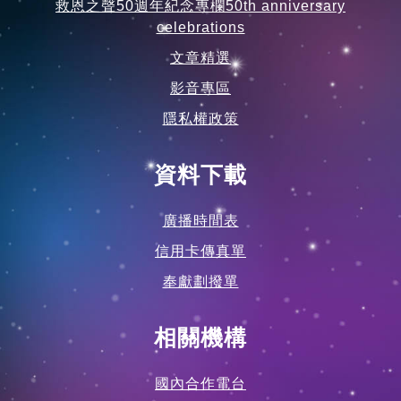
救恩之聲50週年紀念專欄50th anniversary
celebrations
文章精選
影音專區
隱私權政策
資料下載
廣播時間表
信用卡傳真單
奉獻劃撥單
相關機構
國內合作電台