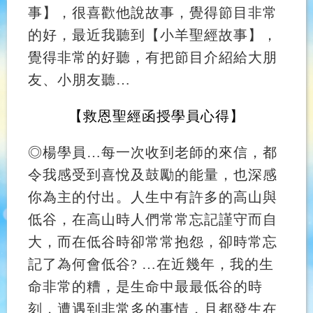
事】，很喜歡他說故事，覺得節目非常
的好，最近我聽到【小羊聖經故事】，
覺得非常的好聽，有把節目介紹給大朋
友、小朋友聽
…
【
救恩聖經函授學員心得
】
◎
楊學員
…
每一次收到老師的來信，都
令我感受到喜悅及鼓勵的能量，也深感
你為主的付出。人生中有許多的高山與
低谷，在高山時人們常常忘記謹守而自
大，而在低谷時卻常常抱怨，卻時常忘
記了為何會低谷? …在近幾年，我的生
命非常的糟，是生命中最最低谷的時
刻，遭遇到非常多的事情，且都發生在