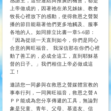
感謝主，這些連結與推廣的機會，都是
上帝做成的，因著祂在弟兄姊妹、教會
牧長心裡放下的感動，使得救恩之聲製
播的節目能藉著他們更多地觸及、服事
各地的人。如同腓立比書一章5-6節：
「因為從頭一天直到如今，你們是同心
合意的興旺福音。 我深信那在你們心裡
動了善工的，必成全這工，直到耶穌基
督的日子。」我們相信上帝必做成這
工！
邀請您一同參與在救恩之聲媒體宣教的
事奉行列，一同興旺福音，救恩之聲Ａ
ＰＰ能成為您分享傳遞的工具，無論對
象是兒童、青年、父母、慕道友、信