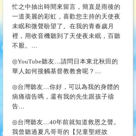
忙之中抽出時間來留言，簡直是雨後的
一道美麗的彩虹，喜歡您主持的天使夜
未眠和微聲盼望了。在我的青春歲月
裡，用收音機聽到了天使夜未眠，百聽
不厭。
…
◎
YouTube
聽友
…
請問日本東北秋田的
華人如何接觸基督教教會呢？
…
◎
台灣聽友
…
你好，可以為我的身體的
病痛禱告嗎，還有我的先生跟孩子禱
告
…
◎
台灣聽友
…
40
年前就知道救恩之聲。
我曾聽過夏凡哥哥的【兒童聖經故