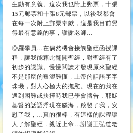
生動有意義。這次我也附上郵票，十張
15元郵票和十張8元郵票，以後我都會
在每一次附上郵票奉獻，這是我目前覺
得最有意義的事，謝謝老師…
◎
羅學員
…
在偶然機會接觸聖經函授課
程，讓我能藉此翻開聖經，對聖經有了
初步的認識。慢慢閱讀才發現原來聖經
不是那麼的艱澀難懂，上帝的話語字字
珠璣，對人心極大的撫慰。現在的我在
遇到困難或抉擇時我已學會禱告，耶穌
基督的話語浮現在腦海，啟發了我，安
慰了我，…真的很棒，有這樣的課程讓
人了解聖經，親近上帝…謝謝王弘道老