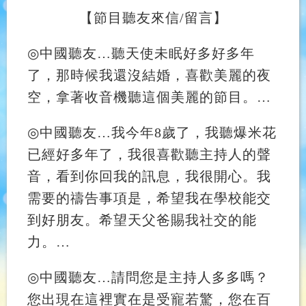
【
節目聽友來信
/
留言
】
◎
中國聽友
…
聽天使未眠好多好多年
了，那時候我還沒結婚，喜歡美麗的夜
空，拿著收音機聽這個美麗的節目。…
◎
中國聽友
…
我今年8歲了，我聽爆米花
已經好多年了，我很喜歡聽主持人的聲
音，看到你回我的訊息，我很開心。我
需要的禱告事項是，希望我在學校能交
到好朋友。希望天父爸賜我社交的能
力。…
◎
中國聽友
…
請問您是主持人多多嗎？
您出現在這裡實在是受寵若驚，您在百