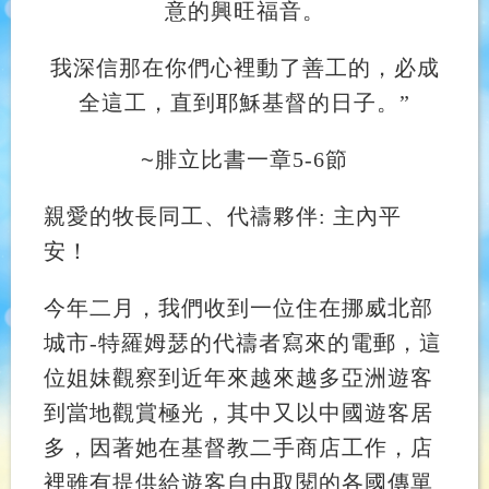
意的興旺福音。
我深信那在你們心裡動了善工的，必成
全這工，直到耶穌基督的日子。”
~
腓立比書一章5-6節
親愛的牧長同工、代禱夥伴: 主內平
安！
今年二月，我們收到一位住在挪威北部
城市-特羅姆瑟的代禱者寫來的電郵，這
位姐妹觀察到近年來越來越多亞洲遊客
到當地觀賞極光，其中又以中國遊客居
多，因著她在基督教二手商店工作，店
裡雖有提供給遊客自由取閱的各國傳單