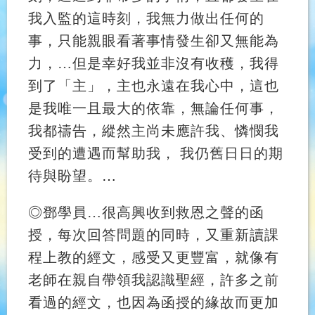
我入監的這時刻，我無力做出任何的
事，只能親眼看著事情發生卻又無能為
力，…但是幸好我並非沒有收穫，我得
到了「主」，主也永遠在我心中，這也
是我唯一且最大的依靠，無論任何事，
我都禱告，縱然主尚未應許我、憐憫我
受到的遭遇而幫助我， 我仍舊日日的期
待與盼望。
…
◎
鄧學員
…
很高興收到救恩之聲的函
授，每次回答問題的同時，又重新讀課
程上教的經文，感受又更豐富，就像有
老師在親自帶領我認識聖經，許多之前
看過的經文，也因為函授的緣故而更加