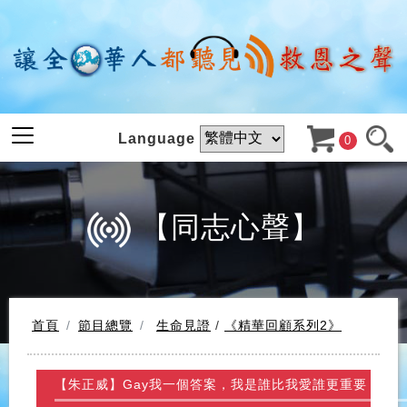
Language
0
【同志心聲】
首頁
節目總覽
生命見證
/
《精華回顧系列2》
【朱正威】Gay我一個答案，我是誰比我愛誰更重要