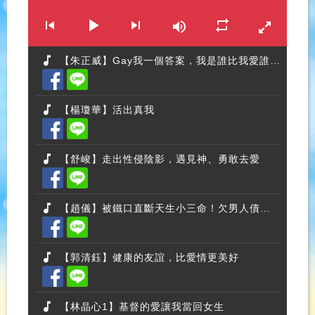
【朱正威】Gay我一個答案，我是誰比我愛誰更重要
【楊瓊華】活出真我
【舒峻】走出性侵陰影，遇見神、勇敢去愛
【趙儀】被鐵口直斷天生小三命！欠男人債！過去的我痛苦到想自殺
【郭清鈺】健康的友誼，比愛情更美好
【林晶心1】基督的愛讓我當回女生