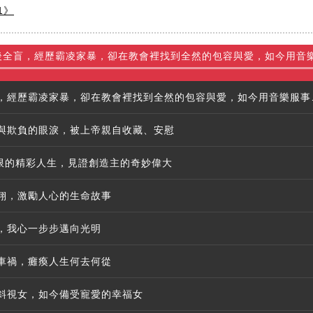
1》
後全盲，經歷霸凌家暴，卻在教會裡找到全然的包容與愛，如今用音
【薛以柔】從小弱視
與欺負的眼淚，被上帝親自收藏、安慰
侷限的精彩人生，見證創造主的奇妙偉大
翔，激勵人心的生命故事
，我心一步步邁向光明
車禍，癱瘓人生何去何從
斜視女，如今備受寵愛的幸福女