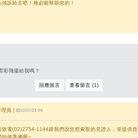
心傾訴給主吧！祂必能幫助您的！
雲彩飛揚給我嗎？
回應留言
查看留言 (1)
理員 |
2020-03-09
致電(02)2754-1144跟我們說您想索取的見證人，並
開始做準備喔~