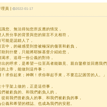
理員 |
2022-01-17
認識您、無法得知您所反應的情況，
證人所分享的背景與您的留言不太相符，
有可能是認錯人了，
留言中，的確感受到曾被極深的傷害和虧負，
幫助到什麼，只能將耶穌基督介紹給您，
都渴求、追尋一份公義的對待，
發出的呼求，是希望一位至高者能聽見、親自鑒察並回應我們
篇的上帝，能做到這件事：
！求你起來；神啊！求你舉起手來，不要忘記困苦的人。」(詩篇
在十字架上做的，正是這些事，
我們被虧負的、和我們虧負人的，
，從前我們曾虧負人的事、和我們被虧負的事，
為公義和希望的標誌、也成為我們的安慰。