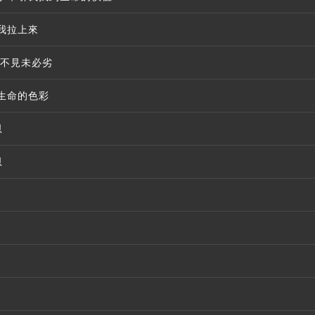
我拉上來
看不見未必劣
生命的色彩
恩
恩