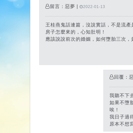
留言：惡夢 |
2022-01-13
王桂燕鬼話連篇，沒說實話，不是流產
房子怎麼來的，心知肚明！
應該說說前次的婚姻，如何墮胎三次，
回覆：惡
我聽不下
如果不墮
唉！
我日子過
原本不想