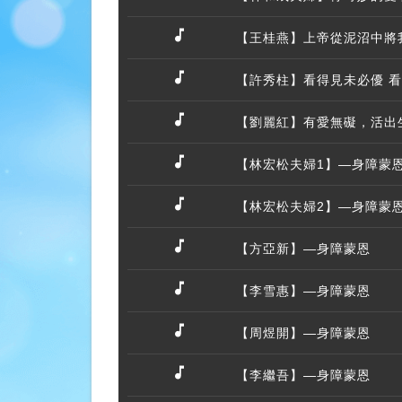
【王桂燕】上帝從泥沼中將
【許秀柱】看得見未必優 
【劉麗紅】有愛無礙，活出
【林宏松夫婦1】—身障蒙
【林宏松夫婦2】—身障蒙
【方亞新】—身障蒙恩
【李雪惠】—身障蒙恩
【周煜開】—身障蒙恩
【李繼吾】—身障蒙恩