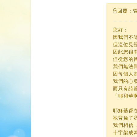
回覆：管
您好：
因我們不
但這位見
因此您很
但從您的
我們無法
因每個人
我們的心
而只有詩
「耶和華啊
耶穌基督
祂背負了
我們相信
十字架成