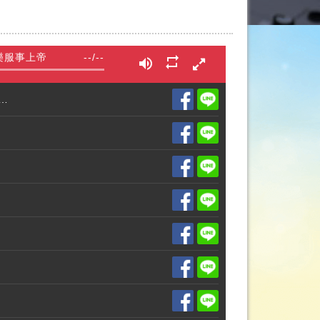
樂服事上帝
--
/
--
後全盲，經歷霸凌家暴，卻在教會裡找到全然的包容與愛，如今用音樂服事上帝