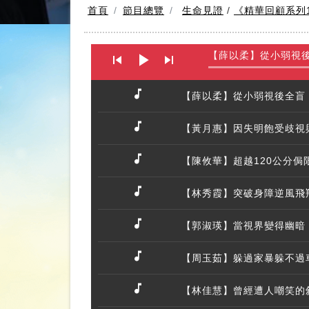
首頁
節目總覽
生命見證
/
《精華回顧系列
【薛以柔】從小弱視
【黃月惠】因失明飽受歧視
【陳攸華】超越120公分
【林秀霞】突破身障逆風飛
【郭淑瑛】當視界變得幽暗
【周玉茹】躲過家暴躲不過
【林佳慧】曾經遭人嘲笑的