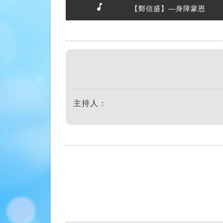
【鄭信盛】—身障蒙恩
主持人：