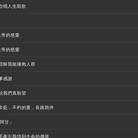
歡唱人生凱歌
上帝的慈愛
上帝的慈愛
耶穌我能擁抱人群
事感謝
給我們真盼望
常藍，不朽的愛，長路陪伴
灣阿甘」
手牽引我找到生命的價值