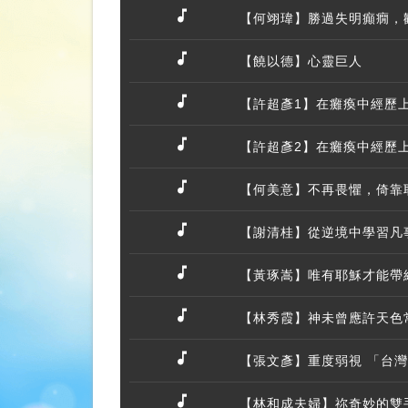
【何翊瑋】勝過失明癲癇，
【饒以德】心靈巨人
【許超彥1】在癱瘓中經歷
【許超彥2】在癱瘓中經歷
【何美意】不再畏懼，倚靠
【謝清桂】從逆境中學習凡
【黃琢嵩】唯有耶穌才能帶
【林秀霞】神未曾應許天色
【張文彥】重度弱視 「台
【林和成夫婦】祢奇妙的雙