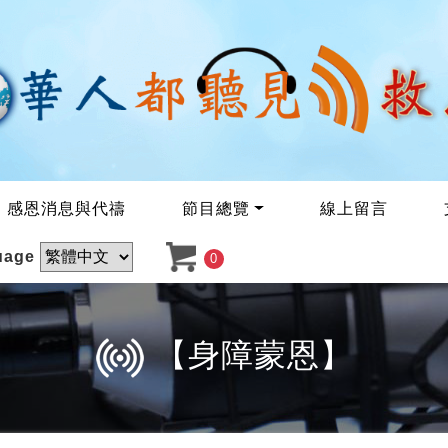
感恩消息與代禱
節目總覽
線上留言
uage
0
【身障蒙恩】