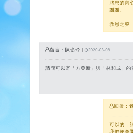
將您的內
謝謝。
救恩之聲
留言：陳璁玲 |
2020-03-08
請問可以寄「方亞新」與「林和成」的
回覆：管
可以的，請
我們便會