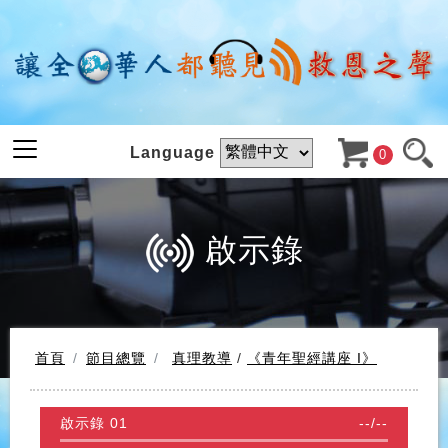
Language
0
啟示錄
首頁
節目總覽
真理教導
/
《青年聖經講座 I》
啟示錄 01
--
/
--