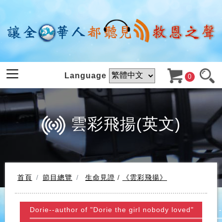
Language
0
雲彩飛揚(英文)
首頁
節目總覽
生命見證
/
《雲彩飛揚》
Dorie--author of "Dorie the girl nobody loved"
-