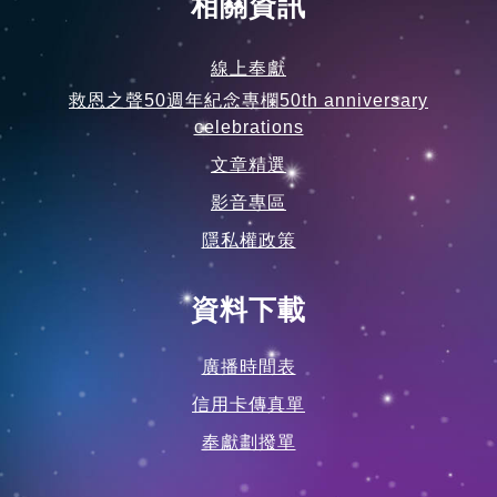
相關資訊
線上奉獻
救恩之聲50週年紀念專欄50th anniversary
celebrations
文章精選
影音專區
隱私權政策
資料下載
廣播時間表
信用卡傳真單
奉獻劃撥單