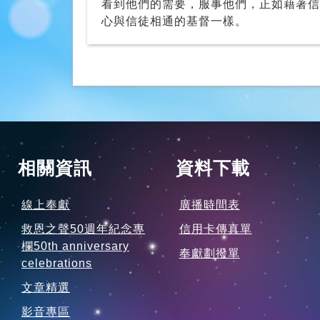
看到他們的需要，服事他們，正如藉著信
心與信徒相通的基督一樣。
相關資訊
資料下載
線上奉獻
廣播時間表
救恩之聲50週年紀念專
信用卡傳真單
欄50th anniversary
奉獻劃撥單
celebrations
文章精選
影音專區