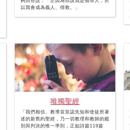
夠回答說：「正因為你說我是個罪人，所
以我會成為義人、得救。」
唯獨聖經
「我們相信、教導並宣認先知和使徒所著
述的新舊約聖經，乃一切教理和教師的鑑
別與判決的惟一準則，正如詩篇119篇