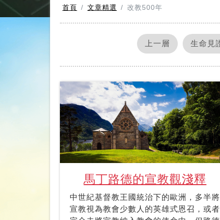
首頁
文章精選
改教500年
上一層
生命見
馬丁路德的宣教觀淺釋
中世紀基督教王國統治下的歐洲，多半將
宣教視為教會少數人的英雄式恩召，或者