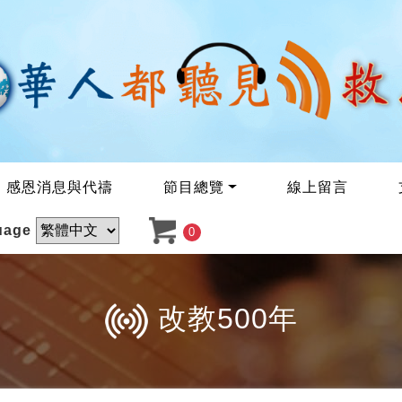
感恩消息與代禱
節目總覽
線上留言
uage
0
改教500年