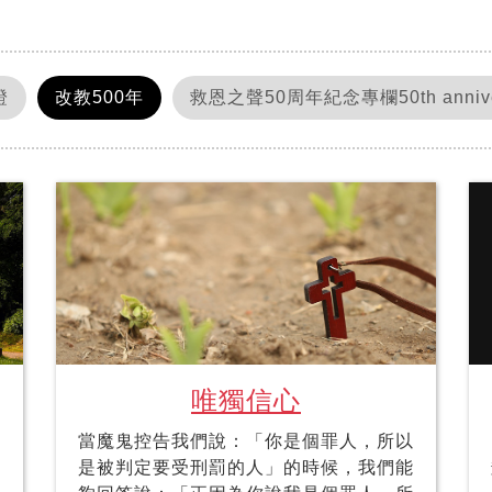
證
改教500年
救恩之聲50周年紀念專欄50th anniversa
唯獨信心
當魔鬼控告我們說：「你是個罪人，所以
是被判定要受刑罰的人」的時候，我們能