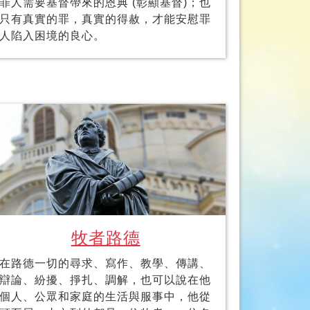
罪人需要基督帶來的恩典 (彰顯基督)；也
只有真實的罪，真實的得赦，才能安慰罪
人陷入困境的良心。
牧者路德
在路德一切的尋求、寫作、教學、傳講、
辯論、紛擾、掙扎、調解，也可以說在他
個人、公眾和家庭的生活與服事中，他從