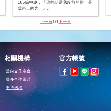
105節中說：『你的話是我腳前的燈，是
我路上的光。』...
上一頁
1/1
下一頁
相關機構
官方帳號
國內合作電台
國外合作電台
支持機構