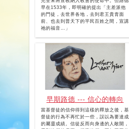
完全未將宣教納入教會的使命中。但路德
早在1533年，即明確的提出「主差派他
的門徒，去世界各地，去到君王貴胄面
前、也去到普天下的平民百姓之間，宣講
祂的福音…」
早期路德 --- 信心的轉向
當基督徒的信仰得到這樣的釋放之後，基
督徒的行為不再忙於一些，誤以為要達成
的屬靈成績。信徒反而向身邊的人敞開，